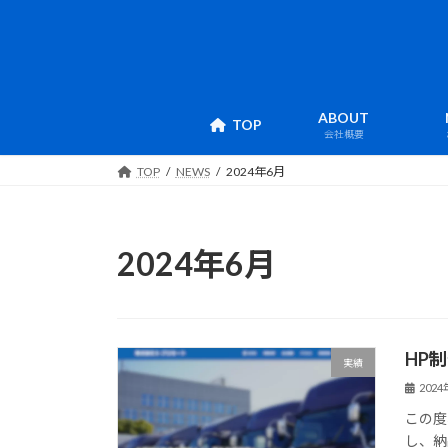
コ
ナ
ン
ビ
テ
ゲ
ン
ー
ツ
シ
ABOUT
TOP
へ
ョ
会社概要
ス
ン
TOP
NEWS
2024年6月
キ
に
ッ
移
プ
動
2024年6月
HP
実績
202
この度
し、納