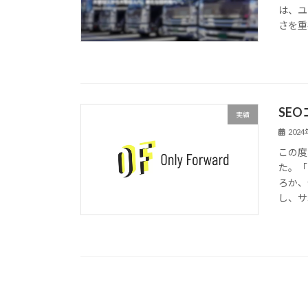
は、ユ
さを重
SE
実績
202
この度
た。「
ろか、
し、サ