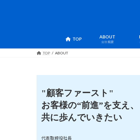
コ
ナ
ン
ビ
テ
ゲ
ン
ー
ツ
シ
ABOUT
TOP
へ
ョ
会社概要
ス
ン
TOP
ABOUT
キ
に
ッ
移
プ
動
"顧客ファースト"
お客様の“前進”を支え、
共に歩んでいきたい
代表取締役社長