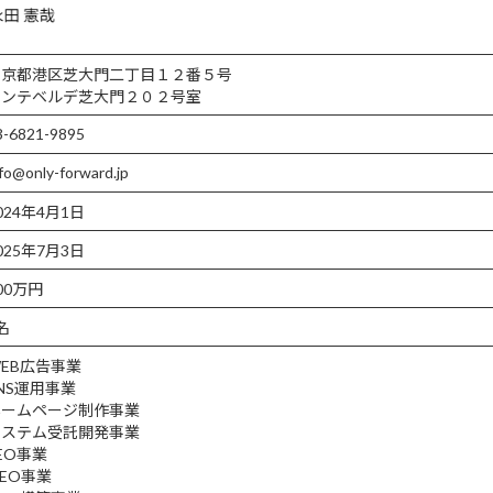
京都港区芝大門二丁目１２番５号
ンテベルデ芝大門２０２号室
6821-9895
o@only-forward.jp
24年4月1日
25年7月3日
0万円
名
EB広告事業
NS運用事業
ームページ制作事業
ステム受託開発事業
EO事業
EO事業